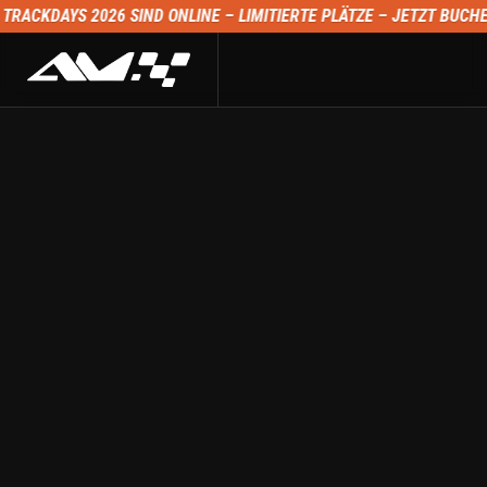
SIND ONLINE – LIMITIERTE PLÄTZE – JETZT BUCHEN TRACKDAYS 